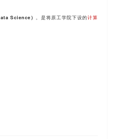
ta Science）
。是将原工学院下设的
计算
。