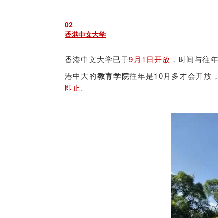
0
2
香港中文大学
香港中文大学
已于
9月1日开放
，时间与往
港中大的
教育学院
往年是10月多才会开放
即止
。