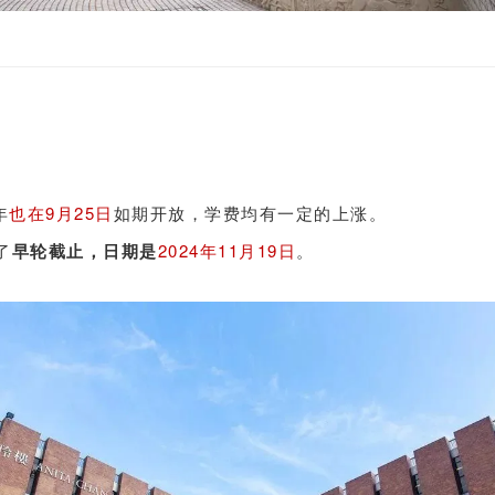
年
也在9月25日
如期开放，
学费均有一定的上涨。
了
早轮截止，日期
是
2
024年11月19日
。