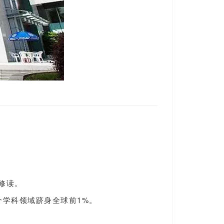
修读。
个学科领域跻身全球前1%。