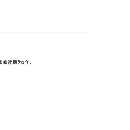
常修读期为3年
。