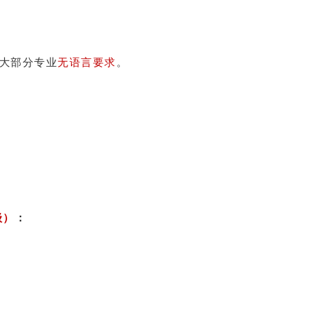
大部分专业
无
语言要求
。
级
）
：