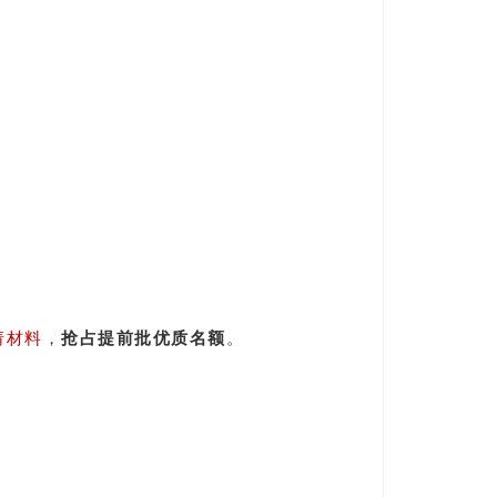
请材料
，
抢占提前批优质名额
。