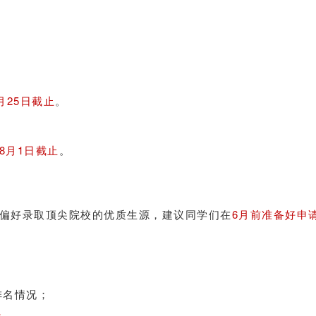
月25日截止
。
：
年8月1日截止
。
偏好录取顶尖院校的优质生源，建议同学们在
6月前准备好申
排名情况；
；